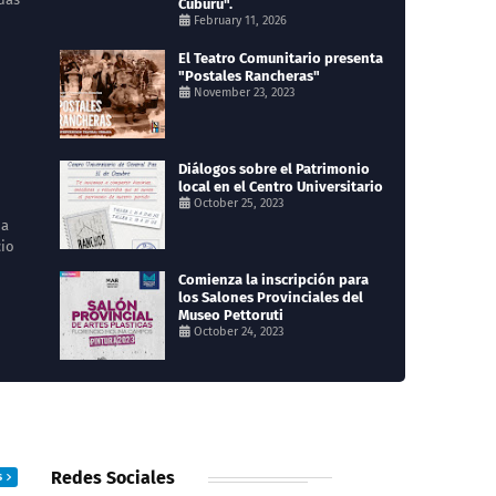
Cuburú".
February 11, 2026
El Teatro Comunitario presenta
"Postales Rancheras"
November 23, 2023
Diálogos sobre el Patrimonio
local en el Centro Universitario
October 25, 2023
na
cio
Comienza la inscripción para
los Salones Provinciales del
Museo Pettoruti
October 24, 2023
Redes Sociales
S