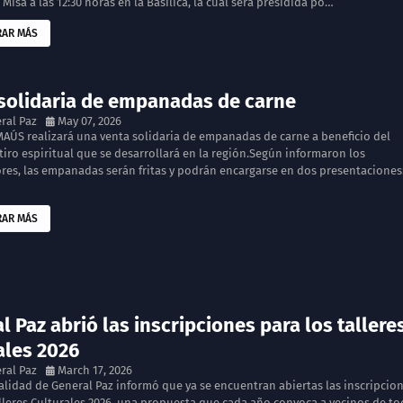
 Misa a las 12:30 horas en la Basílica, la cual será presidida po…
AR MÁS
solidaria de empanadas de carne
ral Paz
May 07, 2026
MAÚS realizará una venta solidaria de empanadas de carne a beneficio del
iro espiritual que se desarrollará en la región.Según informaron los
res, las empanadas serán fritas y podrán encargarse en dos presentaciones
AR MÁS
l Paz abrió las inscripciones para los tallere
ales 2026
ral Paz
March 17, 2026
alidad de General Paz informó que ya se encuentran abiertas las inscripcio
alleres Culturales 2026, una propuesta que cada año convoca a vecinos de to