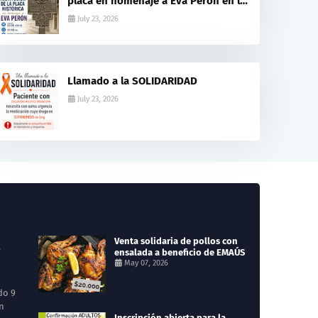
placa en homenaje a Eva Perón en la
ex estación del ferrocarril
July 23, 2026
Llamado a la SOLIDARIDAD
July 23, 2026
á
Venta solidaria de pollos con
ensalada a beneficio de EMAÚS
May 07, 2026
do 9
ón
Inscripción abierta para la