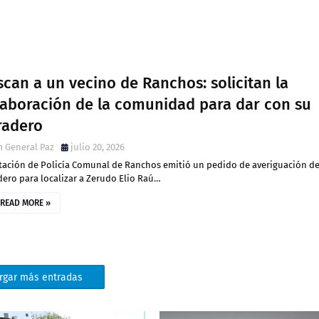
can a un vecino de Ranchos: solicitan la
laboración de la comunidad para dar con su
radero
 General Paz
julio 20, 2026
stación de Policía Comunal de Ranchos emitió un pedido de averiguación d
ero para localizar a Zerudo Elio Raú…
READ MORE »
rgar más entradas