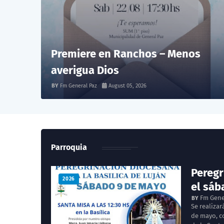
Premiere en Ranchos – Menos
averigua Dios
Fm General Paz
August 05, 2026
Parroquia
Peregr
2026
el sáb
Fm Gene
Se realiza
de mayo, co