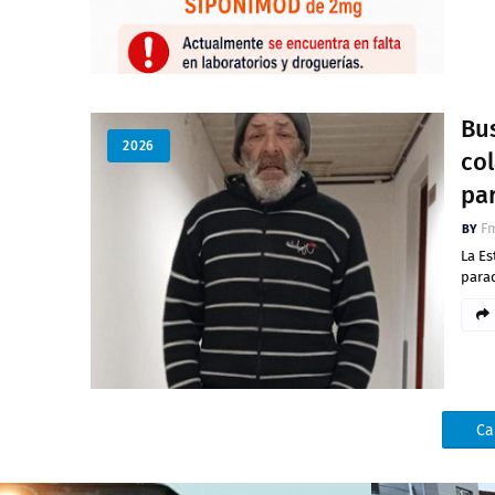
Bus
2026
co
pa
Fm
La E
parad
Ca