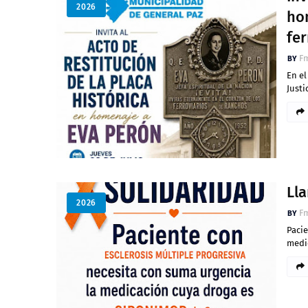
2026
ho
fer
Fm
En el
Justi
Ll
2026
Fm
Paci
medi