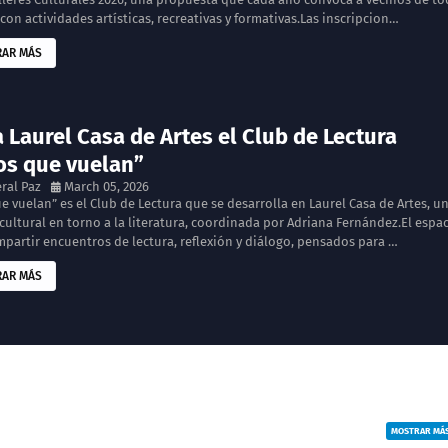
con actividades artísticas, recreativas y formativas.Las inscripcion…
AR MÁS
a Laurel Casa de Artes el Club de Lectura
os que vuelan”
ral Paz
March 05, 2026
e vuelan” es el Club de Lectura que se desarrolla en Laurel Casa de Artes, u
ultural en torno a la literatura, coordinada por Adriana Fernández.El espa
mpartir encuentros de lectura, reflexión y diálogo, pensados para …
AR MÁS
MOSTRAR MÁ