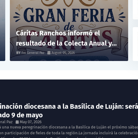
Cáritas Ranchos informó el
resultado de la Colecta Anual y
anunció una nueva feria solidaria
Fm General Paz
August 05, 2026
inación diocesana a la Basílica de Luján: ser
ado 9 de mayo
ral Paz
May 07, 2026
rá una nueva peregrinación diocesana a la Basílica de Luján el próximo sába
n participación de fieles de toda la región.La jornada incluirá la celebraci