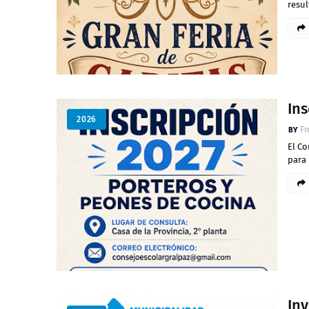
resul
Ins
2026
Fm
El Co
para 
Inv