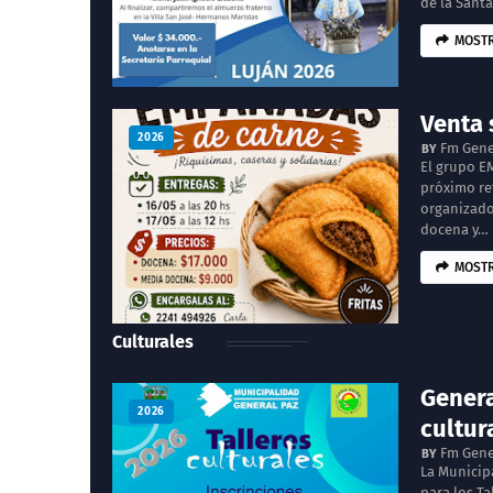
de la Santa
MOSTR
Venta 
2026
Fm Gene
El grupo E
próximo ret
organizado
docena y…
MOSTR
Culturales
Genera
2026
cultur
Fm Gene
La Municip
para los T