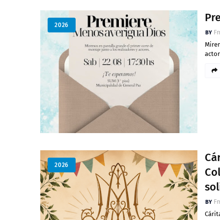
Pr
2026
Fm
Mirem
actor
Cár
2026
Co
sol
Fm
Cárit