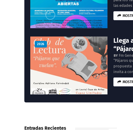
las edades 
MOSTR
Llega 
2026
“Pájar
Fm Gene
“Pájaros qu
propuesta c
invita a co
MOSTR
Entradas Recientes