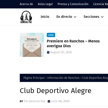
Acerca de
Aviso Legal
Prensa y Comunicación
Licencia R
Inicio
En directo
Secciones
2026
n Ranchos – Menos
Cáritas Ranchos in
ios
de la Colecta Anua
nueva feria solida
2026
August 05, 2026
Página Principal
Información de Ranchos
Club Deportivo Ale
Club Deportivo Alegre
Fm General Paz
julio 08, 2009