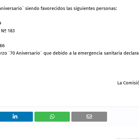
 aniversario¨ siendo favorecidos las siguientes personas:
9
 Nº 183
166
erzo ¨70 Aniversario¨ que debido a la emergencia sanitaria declar
La Comisi