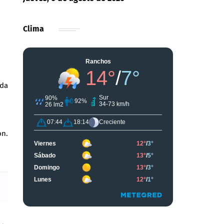
Clima
ada
ón.