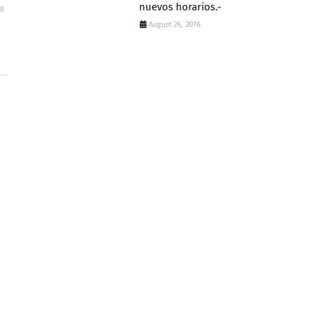
nuevos horarios.-
18
August 26, 2016