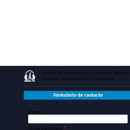
Desde 1978, te ofrecemos una mezcla de clásicos 
momento. ¡Sintoniza y vivi la experiencia!
Formulario de contacto
Nombre
Correo electrónico
*