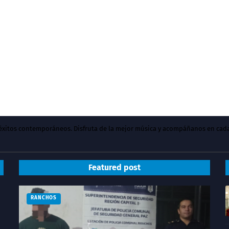
y éxitos contemporáneos. Disfruta de la mejor música y acompáñanos en cad
Featured post
RANCHOS