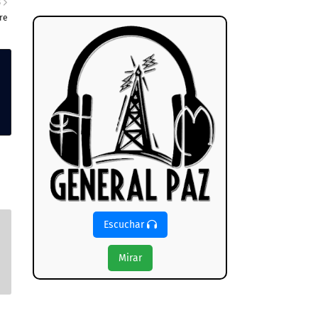
S
re
Escuchar
Mirar