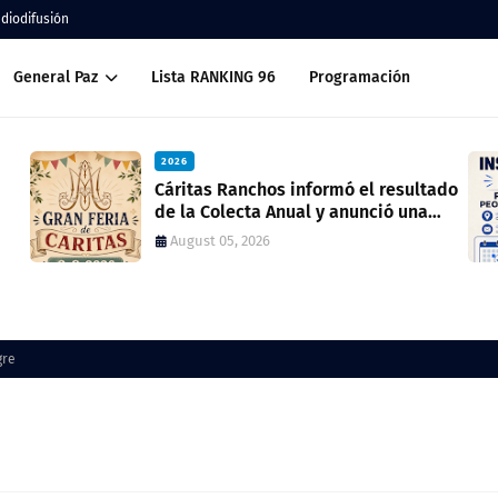
adiodifusión
General Paz
Lista RANKING 96
Programación
2026
formó el resultado
Inscripción 2027 Porteros y Peones de
l y anunció una
Cocina
ria
July 28, 2026
gre