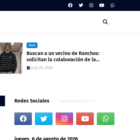
2026
Buscan a un vecino de Ranchos:
solicitan la colaboración de la
comunidad para dar con su paradero
July 20, 2026
Redes Sociales
jueves, 6 de agosto de 2026