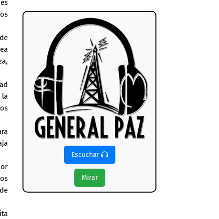
nes
los
 de
sea
za,
dad
 la
los
ara
aja
Escuchar
por
Mirar
dos
 de
ita