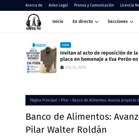
Acerca de
Aviso Legal
Prensa y Comunicación
Licencia R
Inicio
En directo
Secciones
2026
Invitan al acto de reposición de la
placa en homenaje a Eva Perón en 
ex estación del ferrocarril
July 23, 2026
Página Principal
Pilar
Banco de Alimentos: Avanz