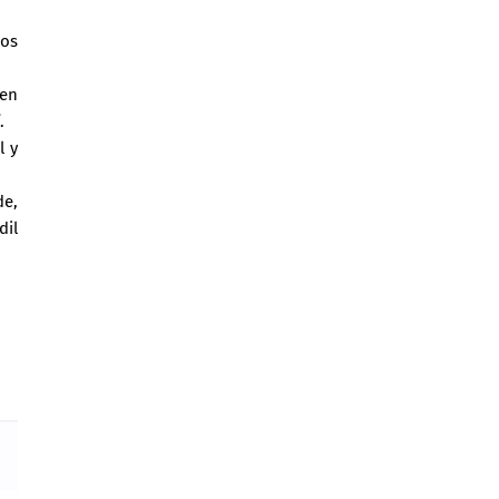
los
ten
.
l y
de,
dil