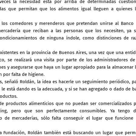
eces la necesidad está por arriba de determinadas cuestio
as que permitan que los alimentos igual lleguen a quienes 
a, los comedores y merenderos que pretendan unirse al Banco
rcadería que reciban a las personas que los necesiten, ya 
condicionamientos de ninguna índole, como distinciones de ra
xistentes en la provincia de Buenos Aires, una vez que una enti
co, se realizará una visita por parte de los administradores de
nes y asegurarse que haya un lugar apropiado para la almacenar 
 por falta de higiene.
, señaló Roldán, la idea es hacerle un seguimiento periódico, p
e le está dando es la adecuada, y si se han agregado o dado de b
roductos.
de productos alimenticios que no puedan ser comercializados 
aging, pero que son perfectamente consumibles. Ya tengo 
de mercaderías, sólo falta conseguir el lugar que funcione
 la Fundación, Roldán también está buscando un lugar que perm