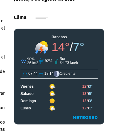
Clima
to.
 el
 el
 de
ar
ean
sos
ras