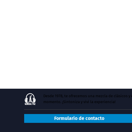
Desde 1978, te ofrecemos una mezcla de clásicos 
momento. ¡Sintoniza y vivi la experiencia!
Formulario de contacto