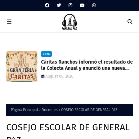
2026
ua
Cáritas Ranchos informó el resultado de
la Colecta Anual y anunció una nueva
feria solidaria
August 05, 2026
Página Principal
Docentes
COSEJO ESCOLAR DE GENERAL PAZ
COSEJO ESCOLAR DE GENERAL