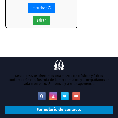
Escuchar
Mirar
Desde 1978, te ofrecemos una mezcla de clásicos y éxitos
contemporáneos. Disfruta de la mejor música y acompáñanos en
cada momento. ¡Sintoniza y vivi la experiencia!
Formulario de contacto