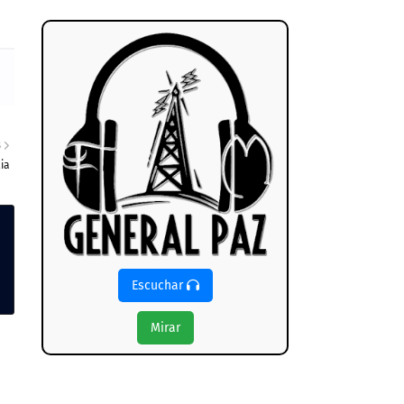
S
ia
Escuchar
Mirar