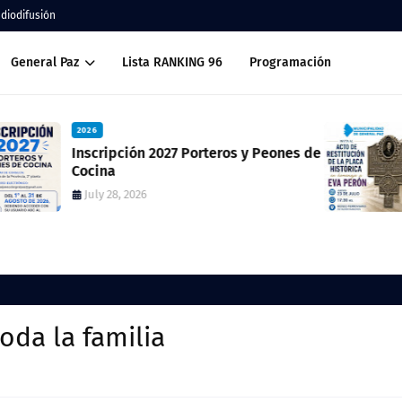
adiodifusión
General Paz
Lista RANKING 96
Programación
2026
Invitan al acto de reposición de la
placa en homenaje a Eva Perón en la
ex estación del ferrocarril
July 23, 2026
oda la familia