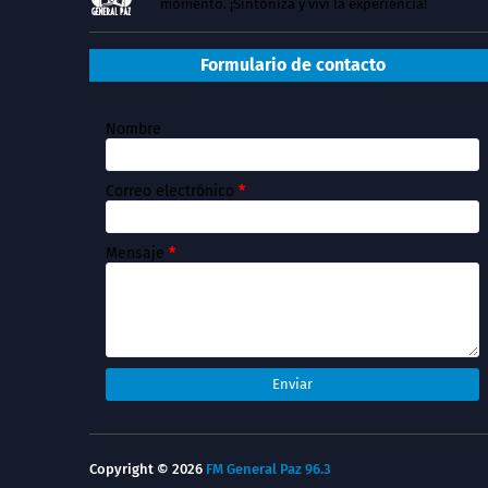
momento. ¡Sintoniza y vivi la experiencia!
Formulario de contacto
Nombre
Correo electrónico
*
Mensaje
*
Copyright ©
2026
FM General Paz 96.3