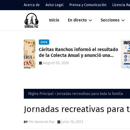
Acerca de
Aviso Legal
Prensa y Comunicación
Licencia R
Inicio
En directo
Secciones
2026
el resultado
Inscripción 2027 Porteros y Peones de
unció una
Cocina
July 28, 2026
Página Principal
Jornadas recreativas para toda la familia
Jornadas recreativas para t
Fm General Paz
julio 16, 2013