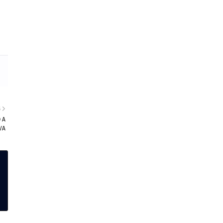
S
 A
VA