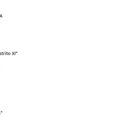
TA
trito XI“
”
o”