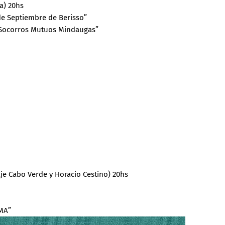
oa) 20hs
 de Septiembre de Berisso”
de Socorros Mutuos Mindaugas”
aje Cabo Verde y Horacio Cestino) 20hs
OMA”