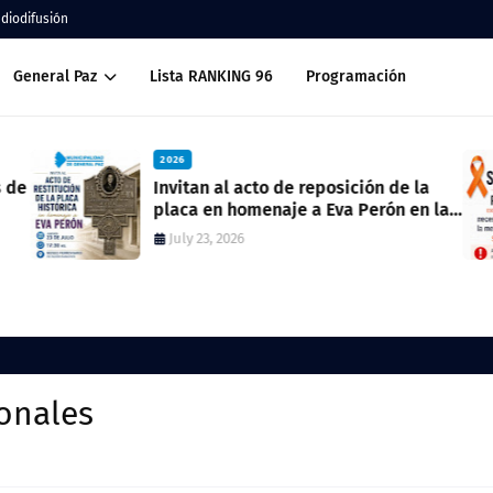
adiodifusión
General Paz
Lista RANKING 96
Programación
2026
Invitan al acto de reposición de la
placa en homenaje a Eva Perón en la
ex estación del ferrocarril
July 23, 2026
ionales