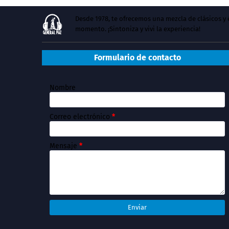
Desde 1978, te ofrecemos una mezcla de clásicos 
momento. ¡Sintoniza y vivi la experiencia!
Formulario de contacto
Nombre
Correo electrónico
*
Mensaje
*