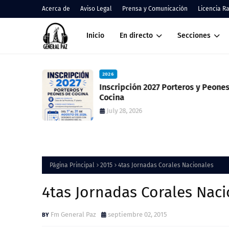
Acerca de
Aviso Legal
Prensa y Comunicación
Licencia R
Inicio
En directo
Secciones
2026
 resultado
Inscripción 2027 Porteros y Peones de
ció una
Cocina
July 28, 2026
Página Principal
2015
4tas Jornadas Corales Nacionales
4tas Jornadas Corales Nac
Fm General Paz
septiembre 02, 2015