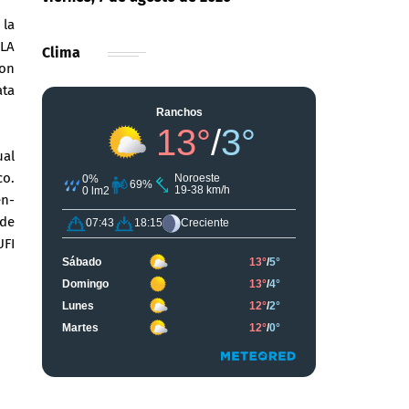
 la
 LA
Clima
ron
ata
ual
co.
en-
 de
UFI