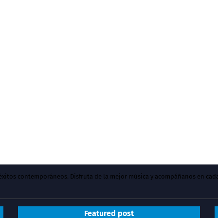
y éxitos contemporáneos. Disfruta de la mejor música y acompáñanos en cad
Featured post