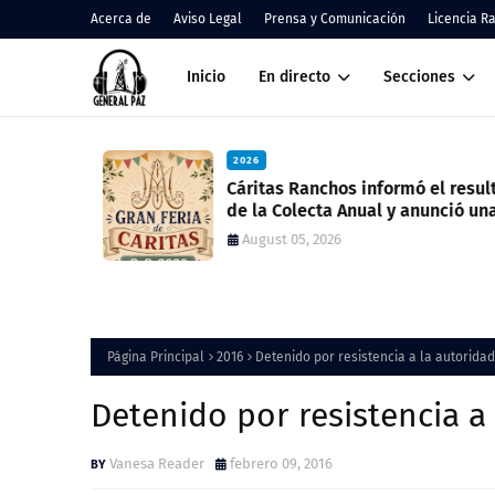
Acerca de
Aviso Legal
Prensa y Comunicación
Licencia R
Inicio
En directo
Secciones
2026
nos
Cáritas Ranchos informó el result
de la Colecta Anual y anunció una
nueva feria solidaria
August 05, 2026
Página Principal
2016
Detenido por resistencia a la autoridad
Detenido por resistencia a
Vanesa Reader
febrero 09, 2016