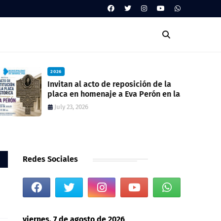
2026
Invitan al acto de reposición de la
placa en homenaje a Eva Perón en la
ex estación del ferrocarril
July 23, 2026
Redes Sociales
viernes, 7 de agosto de 2026