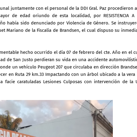
munal juntamente con el personal de la DDI Gral. Paz procedieron a
ayor de edad oriundo de esta localidad, por RESISTENCIA A
año había sido denunciado por Violencia de Género. Se instruye
et Mariano de la Fiscalía de Brandsen, el cual dispuso su inmedi
mentable hecho ocurrido el día 07 de febrero del cte. Año en el c
d de San Justo perdieran su vida en una accidente automovilísti
donde un vehículo Peugeot 207 que circulaba en dirección Brands
ecer en Ruta 29 km.33 Impactando con un árbol ubicado a la vera
ma facie caratuladas Lesiones Culposas con intervención de la 