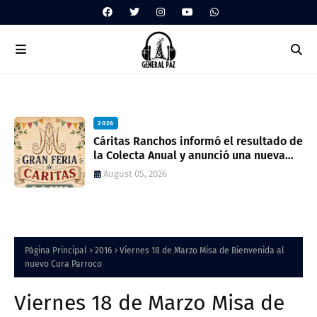
2026
ua
Cáritas Ranchos informó el resultado de
la Colecta Anual y anunció una nueva
feria solidaria
August 05, 2026
Página Principal
2016
Viernes 18 de Marzo Misa de Bienvenida al
nuevo Cura Parroco
Viernes 18 de Marzo Misa de