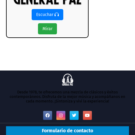
Escuchar
Mirar
Desde 1978, te ofrecemos una mezcla de clásicos y éxitos
contemporáneos. Disfruta de la mejor música y acompáñanos en
cada momento. ¡Sintoniza y vivi la experiencia!
Formulario de contacto