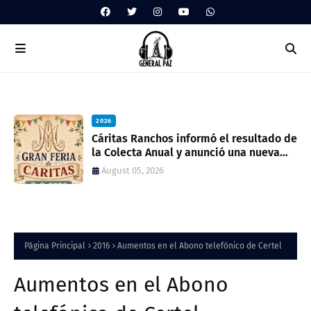
2026
ua
Cáritas Ranchos informó el resultado de
la Colecta Anual y anunció una nueva
feria solidaria
August 05, 2026
Página Principal
2016
Aumentos en el Abono telefónico de Certel
Aumentos en el Abono