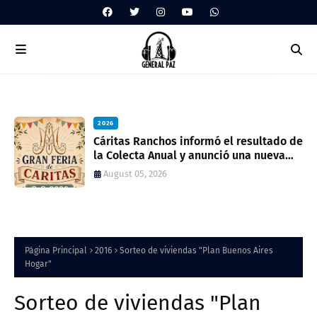
2026
ua
Cáritas Ranchos informó el resultado de
la Colecta Anual y anunció una nueva
feria solidaria
August 05, 2026
Página Principal
2016
Sorteo de viviendas "Plan Buenos Aires
Hogar"
Sorteo de viviendas "Plan