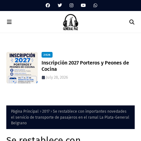
2026
 de
Inscripción 2027 Porteros y Peones de
Cocina
July 28, 2026
Página Principal
2017
Se restablece con importantes novedades
el servicio de transporte de pasajeros en el ramal La Plata-General
Belgrano
Se restablece con