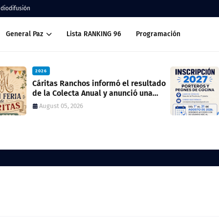
adiodifusión
General Paz
Lista RANKING 96
Programación
2026
ado
Inscripción 2027 Porteros y Peones de
Cocina
July 28, 2026