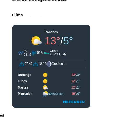
Clima
red