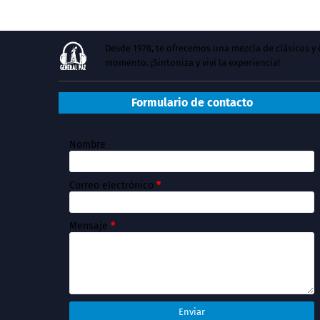
Desde 1978, te ofrecemos una mezcla de clásicos 
momento. ¡Sintoniza y vivi la experiencia!
Formulario de contacto
Nombre
Correo electrónico
*
Mensaje
*