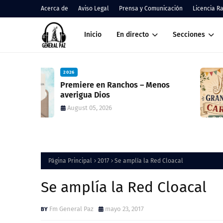
Acerca de
Aviso Legal
Prensa y Comunicación
Licencia R
Inicio
En directo
Secciones
2026
nos
Cáritas Ranchos informó el result
de la Colecta Anual y anunció una
nueva feria solidaria
August 05, 2026
Página Principal
2017
Se amplía la Red Cloacal
Se amplía la Red Cloacal
Fm General Paz
mayo 23, 2017