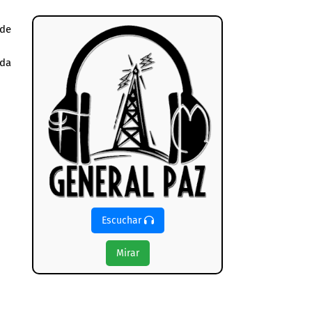
 de
ida
Escuchar
Mirar