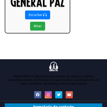
Escuchar
Mirar
Desde 1978, te ofrecemos una mezcla de clásicos y éxitos
contemporáneos. Disfruta de la mejor música y acompáñanos en
cada momento. ¡Sintoniza y vivi la experiencia!
Formulario de contacto