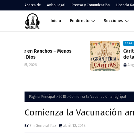
Acerca de
Aviso Legal
Prensa y Comunicación
Licencia R
Inicio
En directo
Secciones
2026
nos
Cáritas Ranchos informó el result
de la Colecta Anual y anunció una
nueva feria solidaria
August 05, 2026
Página Principal
2018
Comienza la Vacunación antigripal
Comienza la Vacunación an
Fm General Paz
abril 12, 2018