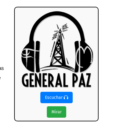
as
e
Escuchar
Mirar