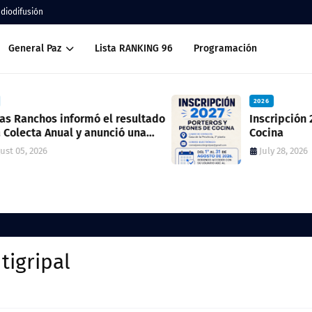
adiodifusión
General Paz
Lista RANKING 96
Programación
2026
ado
Inscripción 2027 Porteros y Peones de
Cocina
July 28, 2026
tigripal