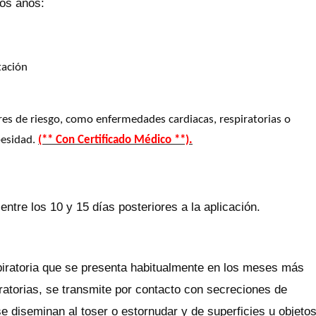
los años:
tación
res de riesgo, como enfermedades cardiacas, respiratorias o
besidad.
(** Con Certificado Médico **).
tre los 10 y 15 días posteriores a la aplicación.
spiratoria que se presenta habitualmente en los meses más
piratorias, se transmite por contacto con secreciones de
se diseminan al toser o estornudar y de superficies u objeto