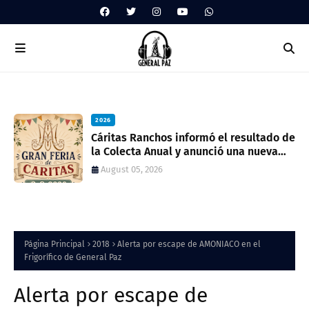
2026
ua
Cáritas Ranchos informó el resultado de
la Colecta Anual y anunció una nueva
feria solidaria
August 05, 2026
Página Principal
2018
Alerta por escape de AMONIACO en el
Frigorífico de General Paz
Alerta por escape de