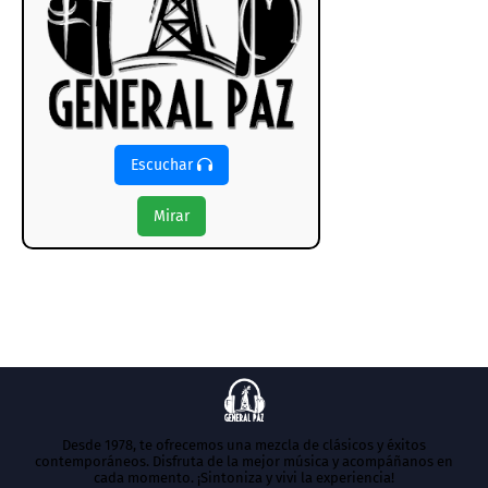
Escuchar
Mirar
Desde 1978, te ofrecemos una mezcla de clásicos y éxitos
contemporáneos. Disfruta de la mejor música y acompáñanos en
cada momento. ¡Sintoniza y vivi la experiencia!