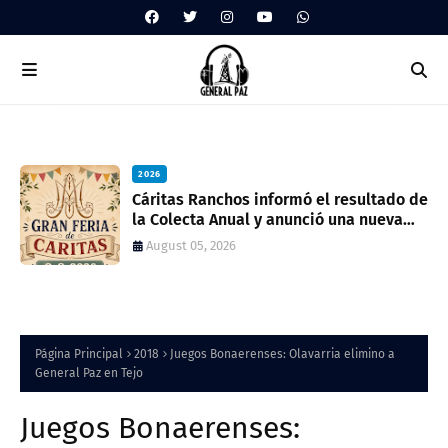
2026
ua
Cáritas Ranchos informó el resultado de
la Colecta Anual y anunció una nueva
feria solidaria
August 05, 2026
Página Principal
2018
Juegos Bonaerenses: Olavarria elimino a
General Paz en Tejo
Juegos Bonaerenses: