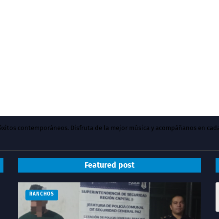
y éxitos contemporáneos. Disfruta de la mejor música y acompáñanos en cad
Featured post
RANCHOS