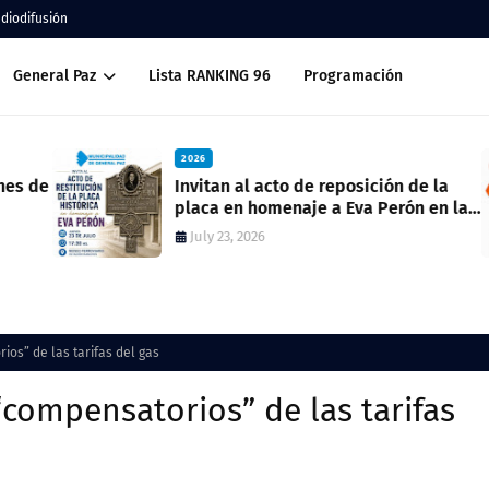
adiodifusión
General Paz
Lista RANKING 96
Programación
2026
Invitan al acto de reposición de la
placa en homenaje a Eva Perón en la
ex estación del ferrocarril
July 23, 2026
os” de las tarifas del gas
compensatorios” de las tarifas