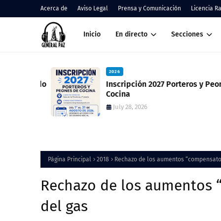
Acerca de
Aviso Legal
Prensa y Comunicación
Licencia R
Inicio
En directo
Secciones
2026
 resultado
Inscripción 2027 Porteros y Peones de
ció una
Cocina
July 28, 2026
Página Principal
2018
Rechazo de los aumentos “compensatori
Rechazo de los aumentos “
del gas