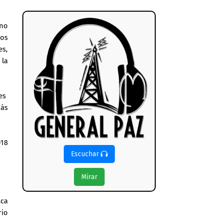
 no
cos
es,
 la
 es
más
018
Escuchar
Mirar
sca
rio