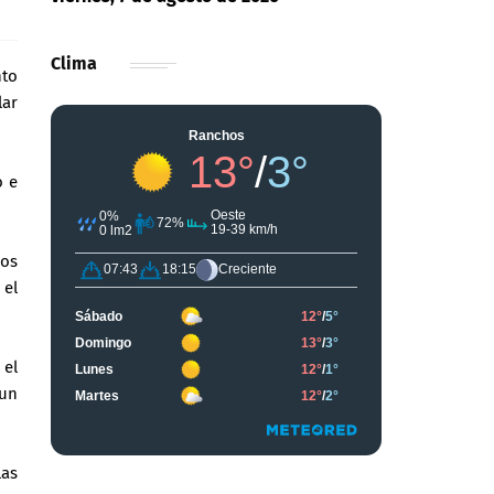
Clima
nto
lar
o e
ios
 el
 el
 un
las