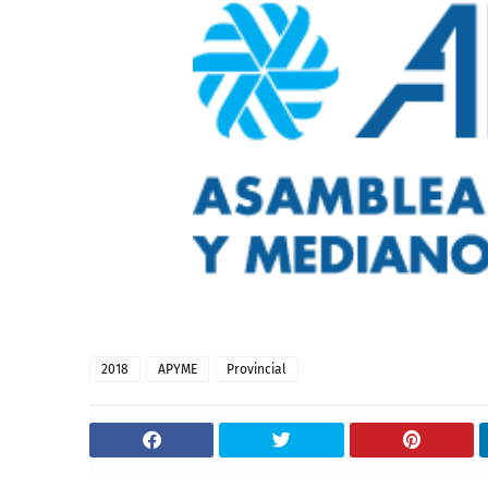
2018
APYME
Provincial