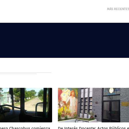
MÁS RECIENTE
Enero Chascobus comienza
De Interés Docente: Actos Públicos 