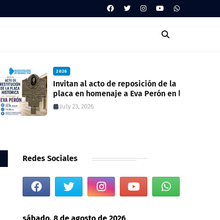
2026
Invitan al acto de reposición de la
placa en homenaje a Eva Perón en la
ex estación del ferrocarril
July 23, 2026
Redes Sociales
sábado, 8 de agosto de 2026