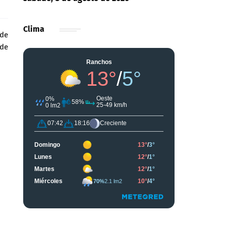
Clima
 de
nde