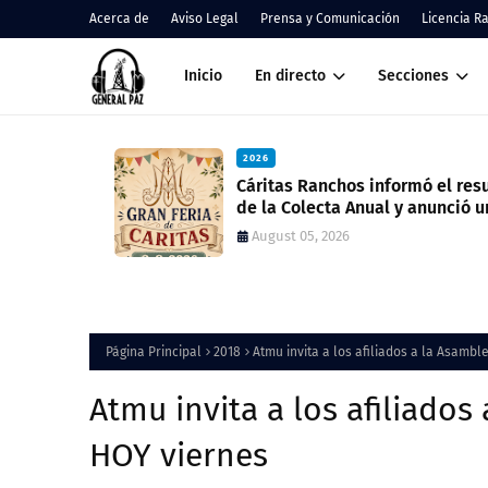
Acerca de
Aviso Legal
Prensa y Comunicación
Licencia R
Inicio
En directo
Secciones
2026
nos
Cáritas Ranchos informó el result
de la Colecta Anual y anunció una
nueva feria solidaria
August 05, 2026
Página Principal
2018
Atmu invita a los afiliados a la Asambl
Atmu invita a los afiliados
HOY viernes