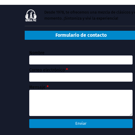
Desde 1978, te ofrecemos una mezcla de clásicos 
momento. ¡Sintoniza y vivi la experiencia!
Formulario de contacto
Nombre
Correo electrónico
*
Mensaje
*