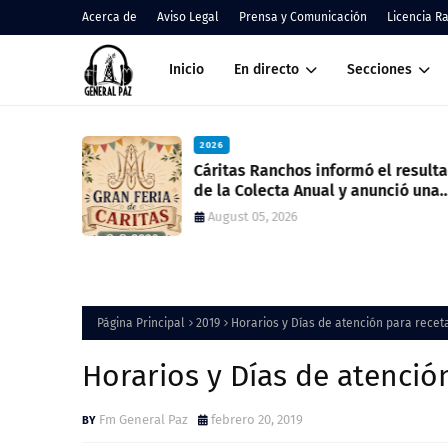
Acerca de
Aviso Legal
Prensa y Comunicación
Licencia R
Inicio
En directo
Secciones
2026
nos
Cáritas Ranchos informó el result
de la Colecta Anual y anunció una
nueva feria solidaria
August 05, 2026
Página Principal
2019
Horarios y Días de atención para recet
Horarios y Días de atenció
Fm General Paz
febrero 20, 2019