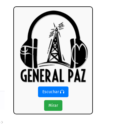
Escuchar
Mirar
S