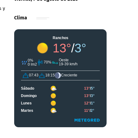
s y
Clima