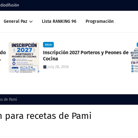
adiodifusión
General Paz
Lista RANKING 96
Programación
2026
ado
Inscripción 2027 Porteros y Peones de
Cocina
July 28, 2026
as de Pami
n para recetas de Pami