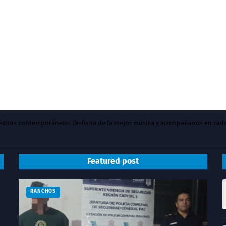
y éxitos contemporáneos. Disfruta de la mejor música y acompáñanos en cad
Featured post
RANCHOS