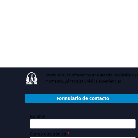
Desde 1978, te ofrecemos una mezcla de clásicos 
momento. ¡Sintoniza y vivi la experiencia!
Formulario de contacto
Nombre
Correo electrónico
*