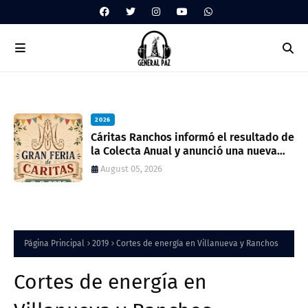
2026
ua
Cáritas Ranchos informó el resultado de
la Colecta Anual y anunció una nueva
feria solidaria
August 05, 2026
Página Principal
2019
Cortes de energía en Villanueva y Ranchos
Cortes de energía en