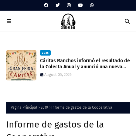
2026
ua
Cáritas Ranchos informó el resultado de
la Colecta Anual y anunció una nueva
feria solidaria
August 05, 2026
Página Principal
2019
Informe de gastos de la Cooperativa
Informe de gastos de la