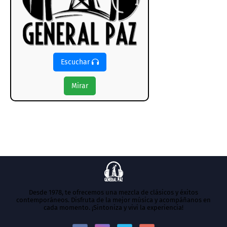
Escuchar
Mirar
Desde 1978, te ofrecemos una mezcla de clásicos y éxitos
contemporáneos. Disfruta de la mejor música y acompáñanos en
cada momento. ¡Sintoniza y vivi la experiencia!