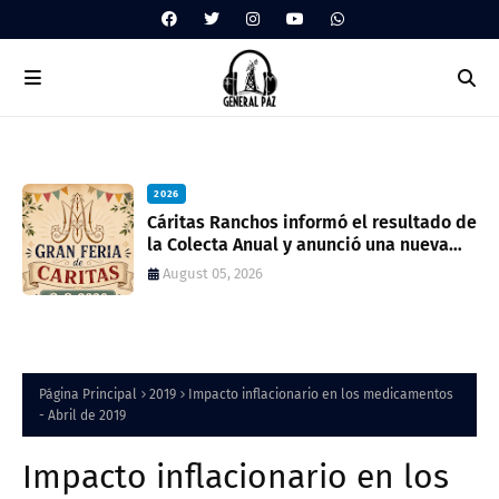
2026
ua
Cáritas Ranchos informó el resultado de
la Colecta Anual y anunció una nueva
feria solidaria
August 05, 2026
Página Principal
2019
Impacto inflacionario en los medicamentos
- Abril de 2019
Impacto inflacionario en los