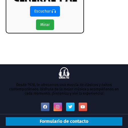
Escuchar
Mirar
Desde 1978, te ofrecemos una mezcla de clásicos y éxitos
contemporáneos. Disfruta de la mejor música y acompáñanos en
cada momento. ¡Sintoniza y vivi la experiencia!
Formulario de contacto