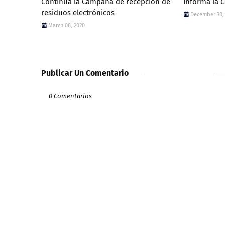
Continúa la Campaña de recepción de
Informa la 
residuos electrónicos
December 30,
March 06, 2020
Publicar Un Comentario
0 Comentarios