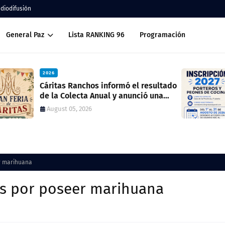
adiodifusión
General Paz
Lista RANKING 96
Programación
2026
ado
Inscripción 2027 Porteros y Peones de
Cocina
July 28, 2026
r marihuana
os por poseer marihuana