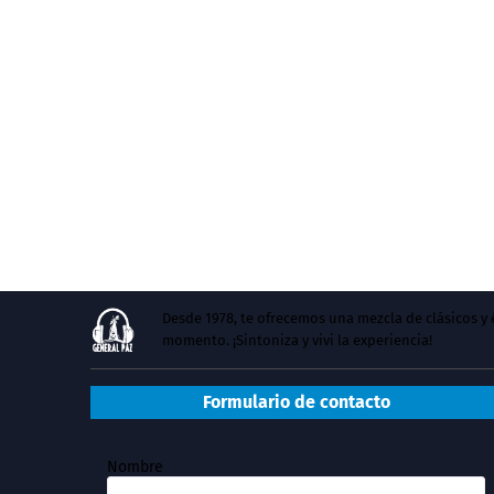
Desde 1978, te ofrecemos una mezcla de clásicos 
momento. ¡Sintoniza y vivi la experiencia!
Formulario de contacto
Nombre