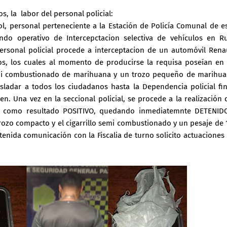
, la labor del personal policial:
l, personal perteneciente a la Estación de Policía Comunal de e
ndo operativo de Intercepctacion selectiva de vehículos en R
personal policial procede a interceptacion de un automóvil Rena
ulos, los cuales al momento de producirse la requisa poseían en
semi combustionado de marihuana y un trozo pequeño de marihu
sladar a todos los ciudadanos hasta la Dependencia policial fi
en. Una vez en la seccional policial, se procede a la realización 
do como resultado POSITIVO, quedando inmediatemnte DETENID
trozo compacto y el cigarrillo semi combustionado y un pesaje de 
nida comunicación con la Fiscalia de turno solicito actuaciones