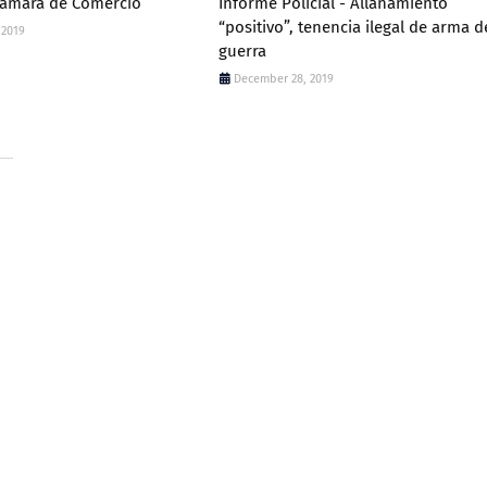
Cámara de Comercio
Informe Policial - Allanamiento
“positivo”, tenencia ilegal de arma d
 2019
guerra
December 28, 2019