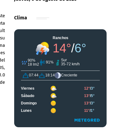
ste
Clima
uta
ult
 su
ana
nes
del
OS,
1.0
 de