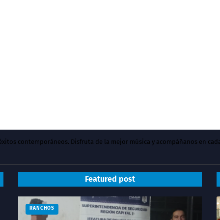
y éxitos contemporáneos. Disfruta de la mejor música y acompáñanos en cad
Featured post
RANCHOS