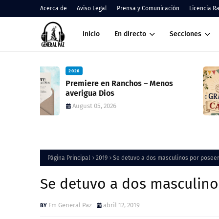
Acerca de
Aviso Legal
Prensa y Comunicación
Licencia R
Inicio
En directo
Secciones
2026
nos
Cáritas Ranchos informó el result
de la Colecta Anual y anunció una
nueva feria solidaria
August 05, 2026
Página Principal
2019
Se detuvo a dos masculinos por posee
Se detuvo a dos masculin
Fm General Paz
abril 12, 2019