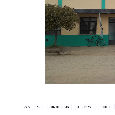
2019
501
Convocatorias
E.E.E. Nº 501
Escuela