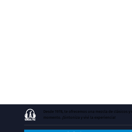
Desde 1978, te ofrecemos una mezcla de clásicos 
momento. ¡Sintoniza y vivi la experiencia!