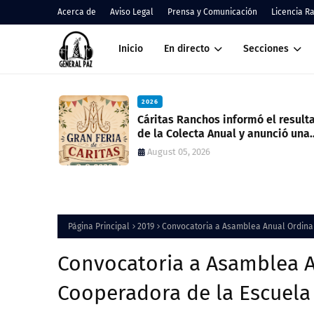
Acerca de
Aviso Legal
Prensa y Comunicación
Licencia R
Inicio
En directo
Secciones
2026
nos
Cáritas Ranchos informó el result
de la Colecta Anual y anunció una
nueva feria solidaria
August 05, 2026
Página Principal
2019
Convocatoria a Asamblea Anual Ordinar
Convocatoria a Asamblea A
Cooperadora de la Escuela 