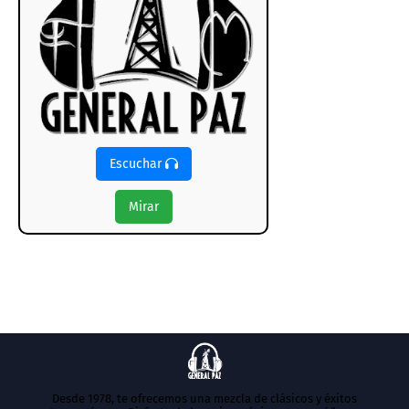
Escuchar
Mirar
Desde 1978, te ofrecemos una mezcla de clásicos y éxitos