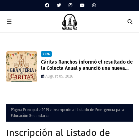
2026
ua
Cáritas Ranchos informó el resultado de
la Colecta Anual y anunció una nueva
feria solidaria
August 05, 2026
Página Principal
2019
Inscripción al Listado de Emergencia para
Educación Secundaria
Inscripción al Listado de