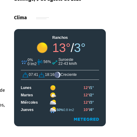
Clima
 de
os,