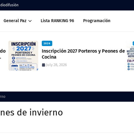
adiodifusión
General Paz
Lista RANKING 96
Programación
2026
ado
Inscripción 2027 Porteros y Peones de
Cocina
July 28, 2026
erno
nes de invierno