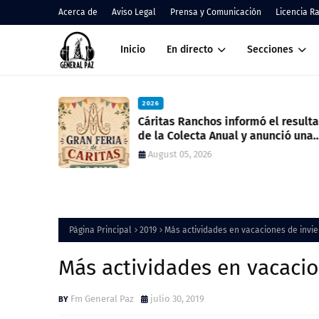
Acerca de
Aviso Legal
Prensa y Comunicación
Licencia R
Inicio
En directo
Secciones
2026
nos
Cáritas Ranchos informó el result
de la Colecta Anual y anunció una
nueva feria solidaria
August 05, 2026
Página Principal
2019
Más actividades en vacaciones de invi
Más actividades en vacacio
Fm General Paz
julio 30, 2019