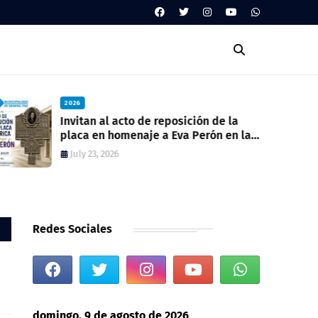
2026
Invitan al acto de reposición de la
placa en homenaje a Eva Perón en la
ex estación del ferrocarril
July 23, 2026
Redes Sociales
domingo, 9 de agosto de 2026