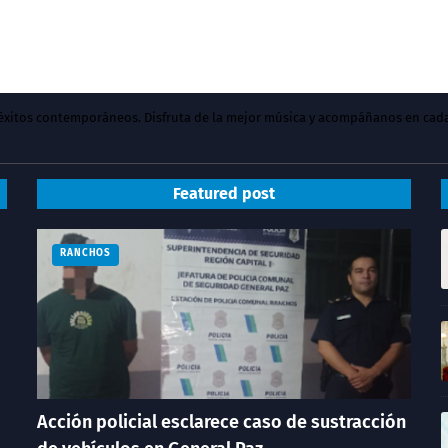
y éxitos contemporáneos. Disfruta de la mejor música y acompáñanos en cad
Featured post
RANCHOS
Acción policial esclarece caso de sustracción