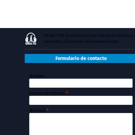
Desde 1978, te ofrecemos una mezcla de clásicos 
momento. ¡Sintoniza y vivi la experiencia!
Formulario de contacto
Nombre
Correo electrónico
*
Mensaje
*