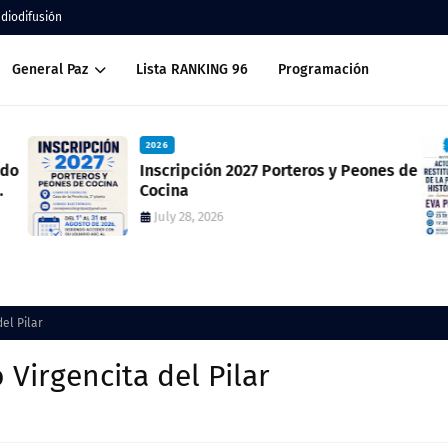
adiodifusión
General Paz
Lista RANKING 96
Programación
2026
ado
Inscripción 2027 Porteros y Peones de
Cocina
July 28, 2026
el Pilar
Virgencita del Pilar