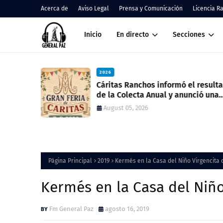
Acerca de
Aviso Legal
Prensa y Comunicación
Licencia R
Inicio
En directo
Secciones
2026
nos
Cáritas Ranchos informó el result
de la Colecta Anual y anunció una
nueva feria solidaria
August 05, 2026
Página Principal
2019
Kermés en la Casa del Niño Virgencita d
Kermés en la Casa del Niño 
Fm General Paz
agosto 16, 2019