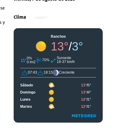
 se
Clima
s y