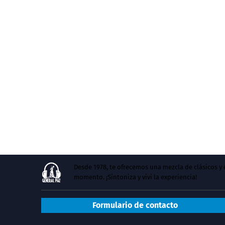
Desde 1978, te ofrecemos una mezcla de clásicos 
momento. ¡Sintoniza y vivi la experiencia!
Formulario de contacto