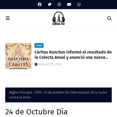
2026
ua
Cáritas Ranchos informó el resultado de
la Colecta Anual y anunció una nueva
feria solidaria
August 05, 2026
Página Principal
2019
24 de Octubre Día Internacional de la lucha
contra la Polio
24 de Octubre Día