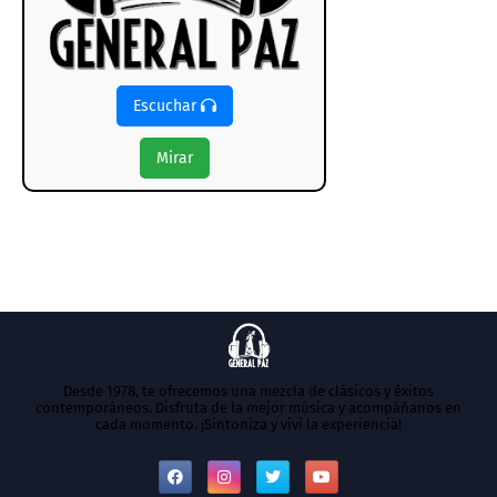
Escuchar
Mirar
Desde 1978, te ofrecemos una mezcla de clásicos y éxitos
contemporáneos. Disfruta de la mejor música y acompáñanos en
cada momento. ¡Sintoniza y vivi la experiencia!