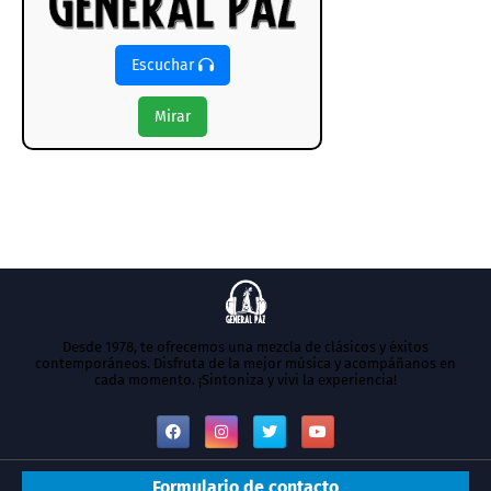
Escuchar
Mirar
Desde 1978, te ofrecemos una mezcla de clásicos y éxitos
contemporáneos. Disfruta de la mejor música y acompáñanos en
cada momento. ¡Sintoniza y vivi la experiencia!
Formulario de contacto