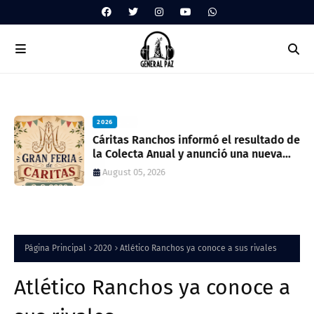
2026
ua
Cáritas Ranchos informó el resultado de
la Colecta Anual y anunció una nueva
feria solidaria
August 05, 2026
Página Principal
2020
Atlético Ranchos ya conoce a sus rivales
Atlético Ranchos ya conoce a