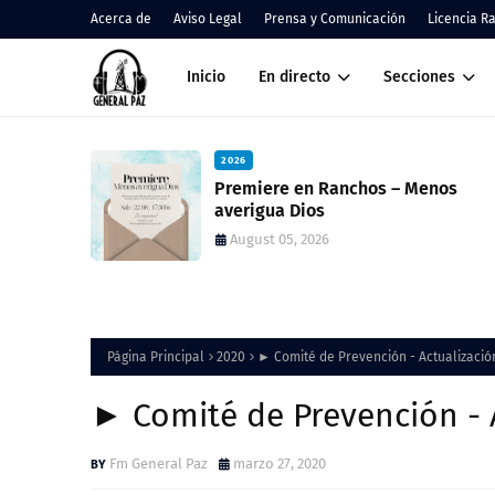
Acerca de
Aviso Legal
Prensa y Comunicación
Licencia R
Inicio
En directo
Secciones
2026
Menos
Cáritas Ranchos informó el resu
de la Colecta Anual y anunció un
nueva feria solidaria
August 05, 2026
Página Principal
2020
► Comité de Prevención - Actualización
► Comité de Prevención - A
Fm General Paz
marzo 27, 2020