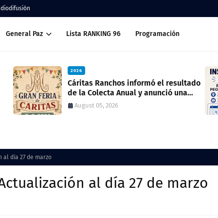
adiodifusión
General Paz
Lista RANKING 96
Programación
2026
ltado
Inscripción 2027 Porteros y Peones de
a
Cocina
July 28, 2026
 al día 27 de marzo
ctualización al día 27 de marzo