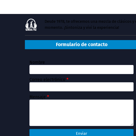
Desde 1978, te ofrecemos una mezcla de clásicos 
momento. ¡Sintoniza y vivi la experiencia!
Formulario de contacto
Nombre
Correo electrónico
*
Mensaje
*