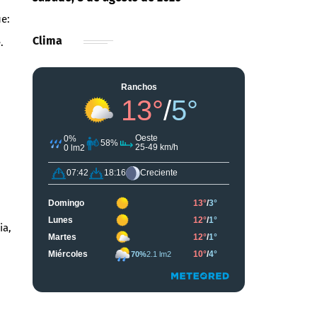
e:
Clima
.
ia,