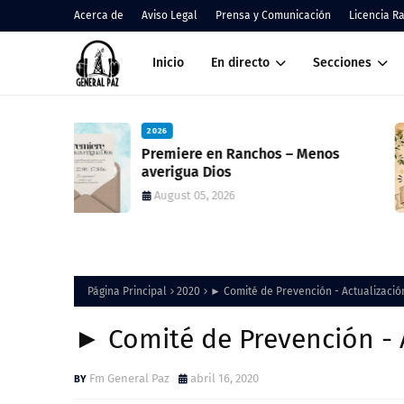
Acerca de
Aviso Legal
Prensa y Comunicación
Licencia R
Inicio
En directo
Secciones
2026
enos
Cáritas Ranchos informó el resul
de la Colecta Anual y anunció una
nueva feria solidaria
August 05, 2026
Página Principal
2020
► Comité de Prevención - Actualización 
► Comité de Prevención - A
Fm General Paz
abril 16, 2020