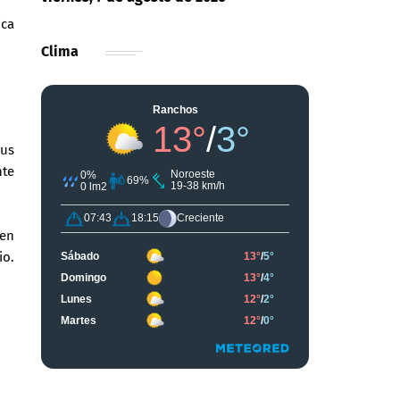
ica
Clima
sus
nte
 en
io.