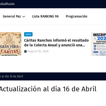
adiodifusión
General Paz
Lista RANKING 96
Programación
2026
tado
Inscripción 2027 Porteros y Peones de
Cocina
July 28, 2026
al día 16 de Abril
ctualización al día 16 de Abril