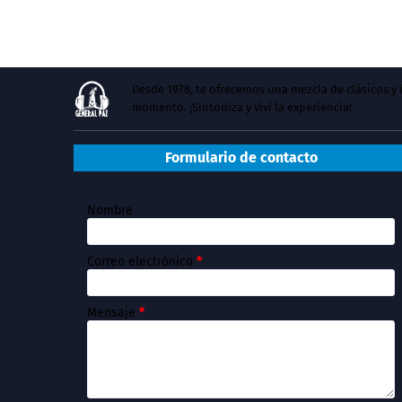
Desde 1978, te ofrecemos una mezcla de clásicos 
momento. ¡Sintoniza y vivi la experiencia!
Formulario de contacto
Nombre
Correo electrónico
*
Mensaje
*