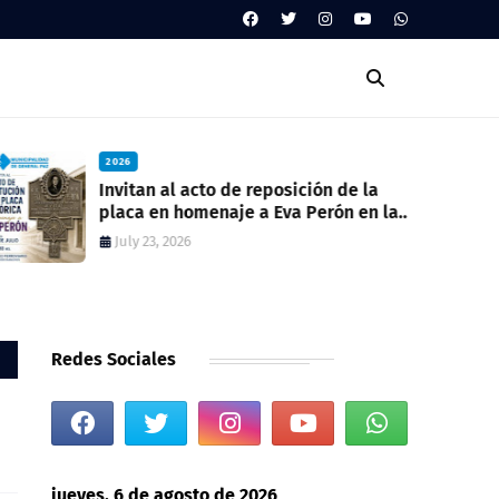
2026
Invitan al acto de reposición de la
placa en homenaje a Eva Perón en la
ex estación del ferrocarril
July 23, 2026
Redes Sociales
jueves, 6 de agosto de 2026