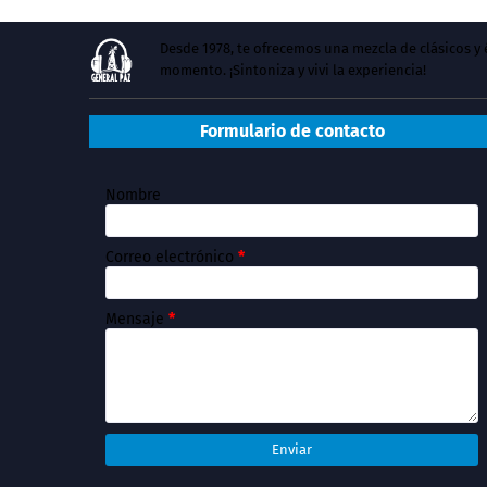
Desde 1978, te ofrecemos una mezcla de clásicos 
momento. ¡Sintoniza y vivi la experiencia!
Formulario de contacto
Nombre
Correo electrónico
*
Mensaje
*