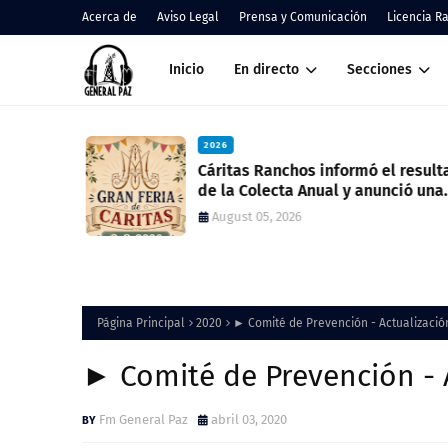
Acerca de
Aviso Legal
Prensa y Comunicación
Licencia R
Inicio
En directo
Secciones
2026
nos
Cáritas Ranchos informó el result
de la Colecta Anual y anunció una
nueva feria solidaria
August 05, 2026
Página Principal
2020
► Comité de Prevención - Actualización
► Comité de Prevención - A
Fm General Paz
abril 03, 2020