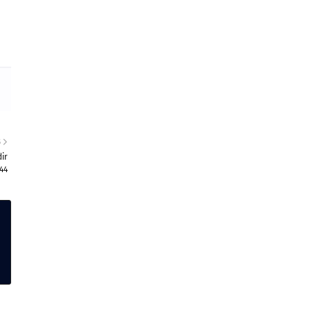
S
ir
44