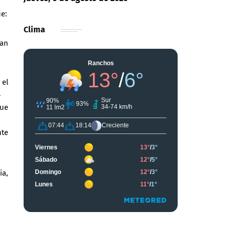
e:
Clima
úan
 el
.
que
nte
ia,