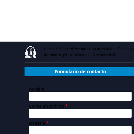
Desde 1978, te ofrecemos una mezcla de clásicos 
momento. ¡Sintoniza y vivi la experiencia!
Formulario de contacto
Nombre
Correo electrónico
*
Mensaje
*