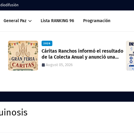
adiodifusión
General Paz
Lista RANKING 96
Programación
2026
resultado
Inscripción 2027 Porteros y Peones de
ó una
Cocina
July 28, 2026
quinosis