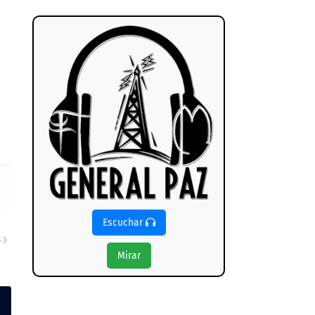
Escuchar
S
Mirar