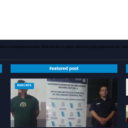
y éxitos contemporáneos. Disfruta de la mejor música y acompáñanos en cad
Featured post
RANCHOS