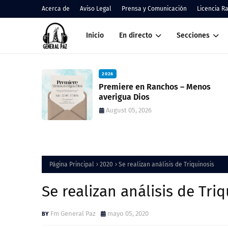
Acerca de
Aviso Legal
Prensa y Comunicación
Licencia R
Inicio
En directo
Secciones
2026
s – Menos
Cáritas Ranchos informó el 
de la Colecta Anual y anunci
nueva feria solidaria
August 05, 2026
Página Principal
2020
Se realizan análisis de Triquinosis
Se realizan análisis de Tri
Fm General Paz
mayo 05, 2020