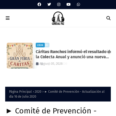
2026
2026
Cáritas Ranchos informó el resultado de
Premiere en Ranchos – Menos averigu
la Colecta Anual y anunció una nueva
Dios
feria solidaria
August 05, 2026
August 05, 2026
Página Principal
2020
► Comité de Prevención - Actualización al
día 16 de Julio 2020
► Comité de Prevención -