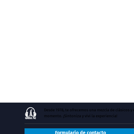
Desde 1978, te ofrecemos una mezcla de clásicos 
momento. ¡Sintoniza y vivi la experiencia!
Formulario de contacto