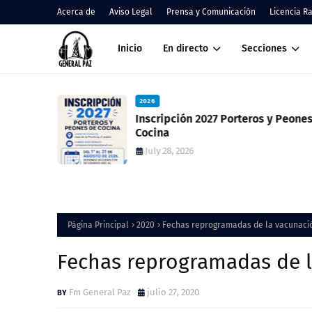
Acerca de
Aviso Legal
Prensa y Comunicación
Licencia R
Inicio
En directo
Secciones
2026
 resultado
Inscripción 2027 Porteros y Peones de
ció una
Cocina
July 28, 2026
Página Principal
2020
Fechas reprogramadas de la vacunació
Fechas reprogramadas de l
Fm General Paz
julio 27, 2020