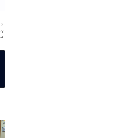
S
 y
ica