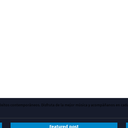
y éxitos contemporáneos. Disfruta de la mejor música y acompáñanos en cad
Featured post