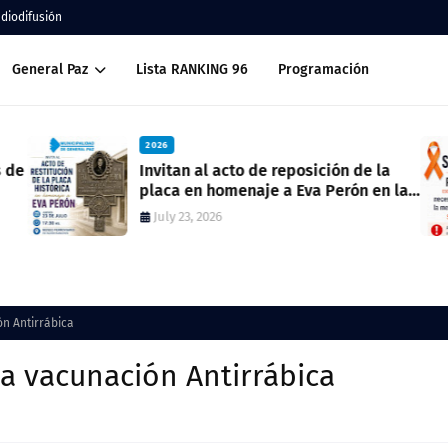
adiodifusión
General Paz
Lista RANKING 96
Programación
2026
Invitan al acto de reposición de la
placa en homenaje a Eva Perón en la
ex estación del ferrocarril
July 23, 2026
n Antirrábica
a vacunación Antirrábica