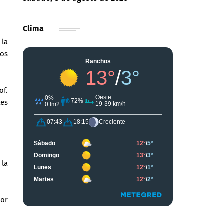
Clima
 la
los
of.
tes
 la
bor