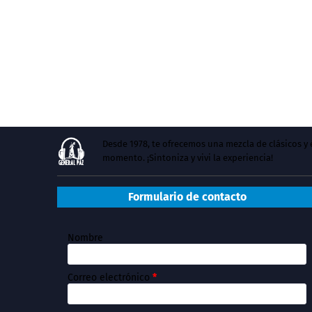
Desde 1978, te ofrecemos una mezcla de clásicos 
momento. ¡Sintoniza y vivi la experiencia!
Formulario de contacto
Nombre
Correo electrónico
*