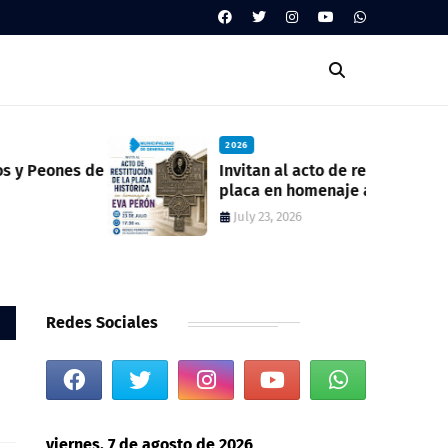
2026
Invitan al acto de reposición de la
placa en homenaje a Eva Perón en la
ex estación del ferrocarril
July 23, 2026
Redes Sociales
viernes, 7 de agosto de 2026