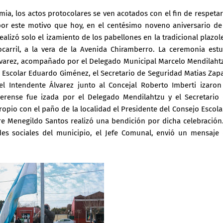
ia, los actos protocolares se ven acotados con el fin de respetar
 por este motivo que hoy, en el centésimo noveno aniversario de
alizó solo el izamiento de los pabellones en la tradicional plazol
carril, a la vera de la Avenida Chiramberro. La ceremonia est
lvarez, acompañado por el Delegado Municipal Marcelo Mendilaht
jo Escolar Eduardo Giménez, el Secretario de Seguridad Matias Zap
el Intendente Álvarez junto al Concejal Roberto Imberti izaron
erense fue izada por el Delegado Mendilahtzu y el Secretario
ropio con el paño de la localidad el Presidente del Consejo Escola
re Menegildo Santos realizó una bendición por dicha celebración
des sociales del municipio, el Jefe Comunal, envió un mensaje