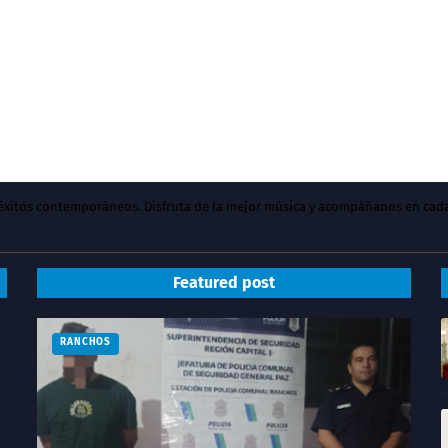
y éxitos contemporáneos. Disfruta de la mejor música y acompáñanos en cad
Featured post
RANCHOS