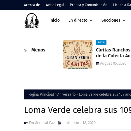
Acerca de
Aviso Legal
Prensa y Comunicación
Licencia R
Inicio
En directo
Secciones
2026
nos
Cáritas Ranchos informó el result
de la Colecta Anual y anunció una
nueva feria solidaria
August 05, 2026
Página Principal
Aniversario
Loma Verde celebra sus 109 añ
Loma Verde celebra sus 10
Fm General Paz
septiembre 18, 2020