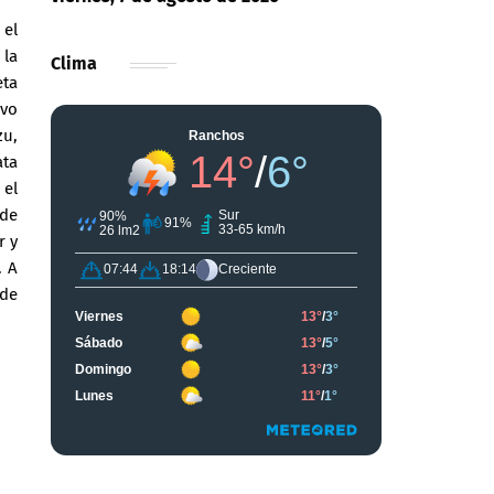
 el
 la
Clima
eta
uvo
zu,
ata
 el
 de
r y
. A
 de