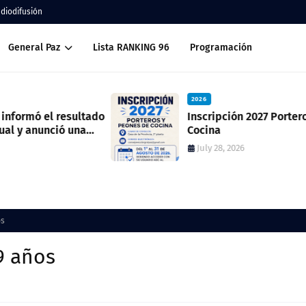
adiodifusión
General Paz
Lista RANKING 96
Programación
2026
ado
Inscripción 2027 Porteros y Peones de
Cocina
July 28, 2026
os
9 años