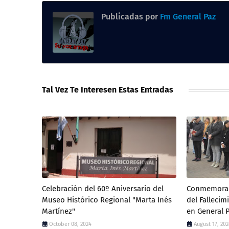
Publicadas por
Fm General Paz
Tal Vez Te Interesen Estas Entradas
Celebración del 60º Aniversario del
Conmemoraci
Museo Histórico Regional "Marta Inés
del Fallecim
Martínez"
en General 
October 08, 2024
August 17, 20