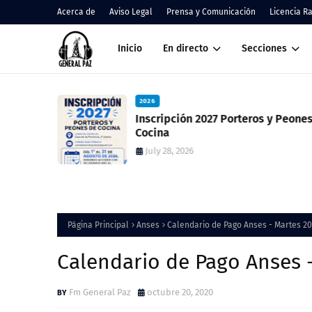
Acerca de
Aviso Legal
Prensa y Comunicación
Licencia R
Inicio
En directo
Secciones
2026
 resultado
Inscripción 2027 Porteros y Peones de
ció una
Cocina
July 28, 2026
Página Principal
Anses
Calendario de Pago Anses - Martes 2
Calendario de Pago Anses 
Fm General Paz
octubre 20, 2020