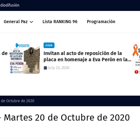
adiodifusión
General Paz
Lista RANKING 96
Programación
2026
Invitan al acto de reposición de la
placa en homenaje a Eva Perón en la
ex estación del ferrocarril
July 23, 2026
0 de Octubre de 2020
- Martes 20 de Octubre de 2020