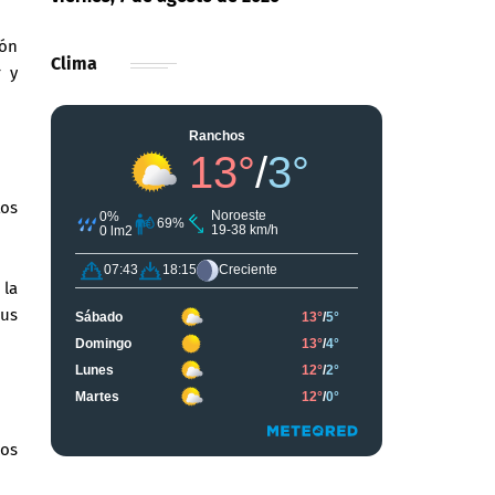
ión
Clima
r y
tos
 la
sus
los