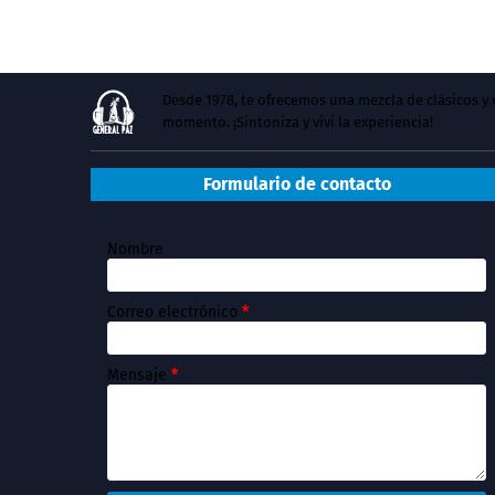
Desde 1978, te ofrecemos una mezcla de clásicos 
momento. ¡Sintoniza y vivi la experiencia!
Formulario de contacto
Nombre
Correo electrónico
*
Mensaje
*