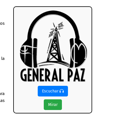
tos
 la
Escuchar
ara
las
Mirar