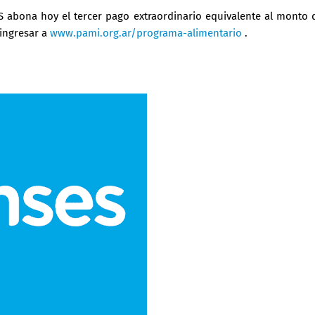
 abona hoy el tercer pago extraordinario equivalente al monto 
ingresar a
www.pami.org.ar/programa-alimentario
.