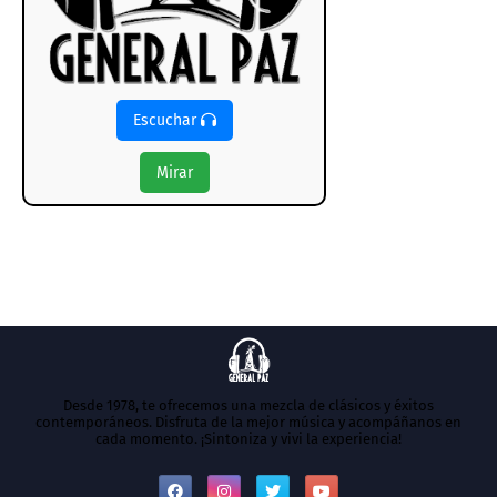
Escuchar
Mirar
Desde 1978, te ofrecemos una mezcla de clásicos y éxitos
contemporáneos. Disfruta de la mejor música y acompáñanos en
cada momento. ¡Sintoniza y vivi la experiencia!