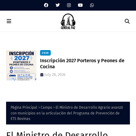
2026
 de
Inscripción 2027 Porteros y Peones de
Cocina
July 28, 2026
Página Principal
Campo
El Ministro de Desarrollo Agrario avanzó
con municipios en la articulación del Programa de Prevención de
ETS Bovinas
El Ministro de Desarrollo