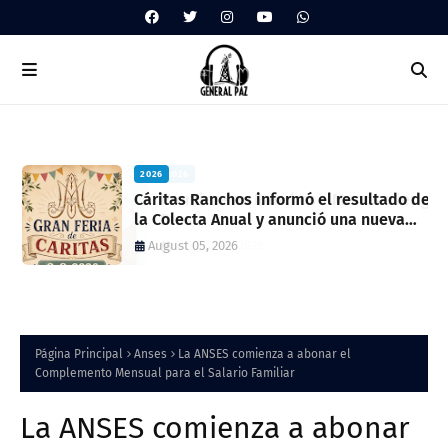
2026
ua
Cáritas Ranchos informó el resultado de
la Colecta Anual y anunció una nueva
feria solidaria
August 05, 2026
Página Principal
Anses
La ANSES comienza a abonar el
Complemento Mensual para el Salario Familiar
La ANSES comienza a abonar