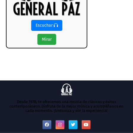
Escuchar
Mirar
Desde 1978, te ofrecemos una mezcla de clásicos y éxitos
contemporáneos. Disfruta de la mejor música y acompáñanos en
cada momento. ¡Sintoniza y vivi la experiencia!