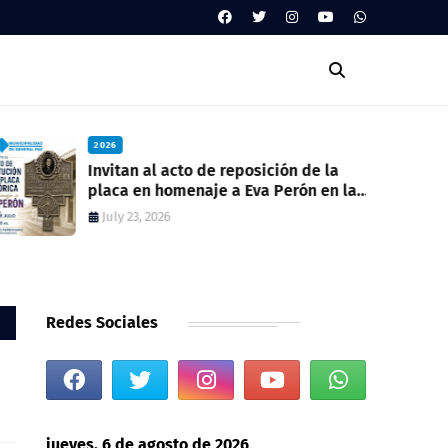
2026
Invitan al acto de reposición de la
placa en homenaje a Eva Perón en la
ex estación del ferrocarril
July 23, 2026
Redes Sociales
jueves, 6 de agosto de 2026