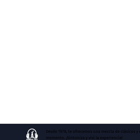
Desde 1978, te ofrecemos una mezcla de clásicos 
momento. ¡Sintoniza y vivi la experiencia!