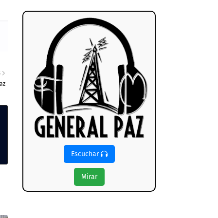
S
az
Escuchar
Mirar