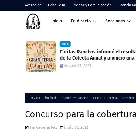
Acerca de
Aviso Legal
Prensa y Comunicación
Licencia R
Inicio
En directo
Secciones
2026
nos
Cáritas Ranchos informó el result
de la Colecta Anual y anunció una
nueva feria solidaria
August 05, 2026
Página Principal
de Interés Docente
Concurso para la cober
Concurso para la cobertur
Fm General Paz
junio 02, 2022