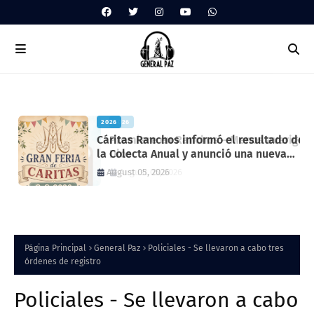
2026
2026
Cáritas Ranchos informó el resultado de
Premiere en Ranchos – Menos averigu
la Colecta Anual y anunció una nueva
Dios
feria solidaria
August 05, 2026
August 05, 2026
Página Principal
General Paz
Policiales - Se llevaron a cabo tres
órdenes de registro
Policiales - Se llevaron a cabo