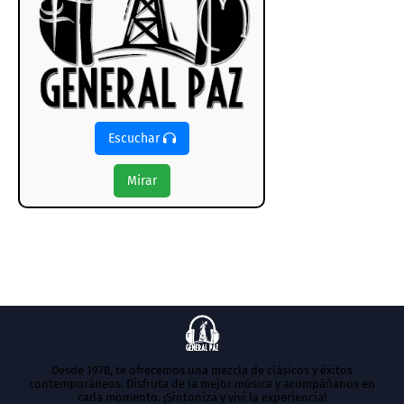
Escuchar
Mirar
Desde 1978, te ofrecemos una mezcla de clásicos y éxitos
contemporáneos. Disfruta de la mejor música y acompáñanos en
cada momento. ¡Sintoniza y vivi la experiencia!