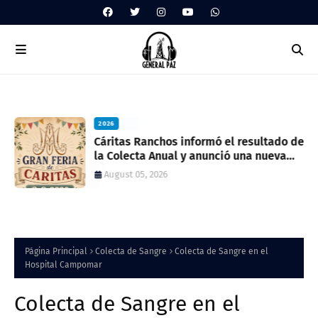
2026
ua
Cáritas Ranchos informó el resultado de
la Colecta Anual y anunció una nueva
feria solidaria
August 05, 2026
Página Principal
Colecta de Sangre
Colecta de Sangre en el
Hospital Campomar
Colecta de Sangre en el