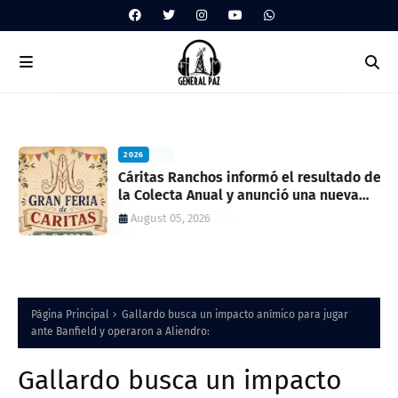
2026
ua
Cáritas Ranchos informó el resultado de
la Colecta Anual y anunció una nueva
feria solidaria
August 05, 2026
Página Principal
Gallardo busca un impacto anímico para jugar
ante Banfield y operaron a Aliendro:
Gallardo busca un impacto