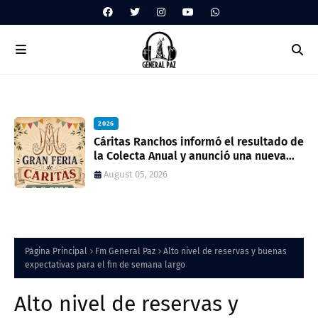
2026
ua
Cáritas Ranchos informó el resultado de
la Colecta Anual y anunció una nueva
feria solidaria
August 05, 2026
Página Principal
Fm General Paz
Alto nivel de reservas y buenas
expectativas para el fin de semana largo
Alto nivel de reservas y