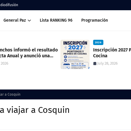
adiodifusión
General Paz
Lista RANKING 96
Programación
2026
ado
Inscripción 2027 Porteros y Peones de
Cocina
July 28, 2026
jar a Cosquin
 viajar a Cosquin