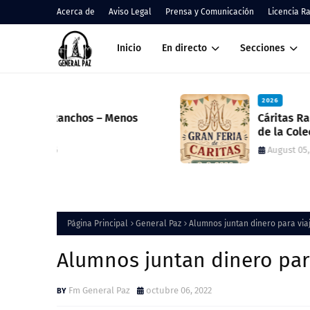
Acerca de
Aviso Legal
Prensa y Comunicación
Licencia R
Inicio
En directo
Secciones
2026
nos
Cáritas Ranchos informó el result
de la Colecta Anual y anunció una
nueva feria solidaria
August 05, 2026
Página Principal
General Paz
Alumnos juntan dinero para via
Alumnos juntan dinero para
Fm General Paz
octubre 06, 2022