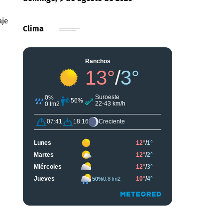
aje
Clima