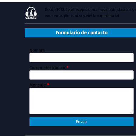
Desde 1978, te ofrecemos una mezcla de clásicos 
momento. ¡Sintoniza y vivi la experiencia!
Formulario de contacto
Nombre
Correo electrónico
*
Mensaje
*