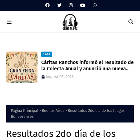
2026
ua
Cáritas Ranchos informó el resultado de
la Colecta Anual y anunció una nueva
feria solidaria
August 05, 2026
Página Principal
Buenos Aires
Resultados 2do día de los Juegos
Bonaerenses
Resultados 2do día de los