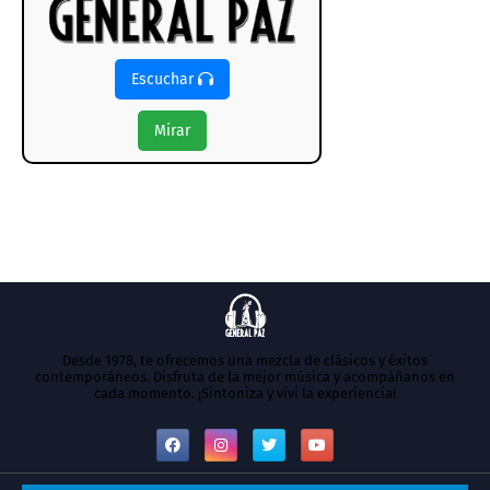
Escuchar
Mirar
Desde 1978, te ofrecemos una mezcla de clásicos y éxitos
contemporáneos. Disfruta de la mejor música y acompáñanos en
cada momento. ¡Sintoniza y vivi la experiencia!