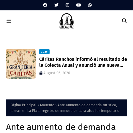
2026
ua
Cáritas Ranchos informó el resultado de
la Colecta Anual y anunció una nueva
feria solidaria
August 05, 2026
Página Principal
Amuento
Ante aumento de demanda turística,
lanzan en La Plata registro de inmuebles para alquiler temporario
Ante aumento de demanda