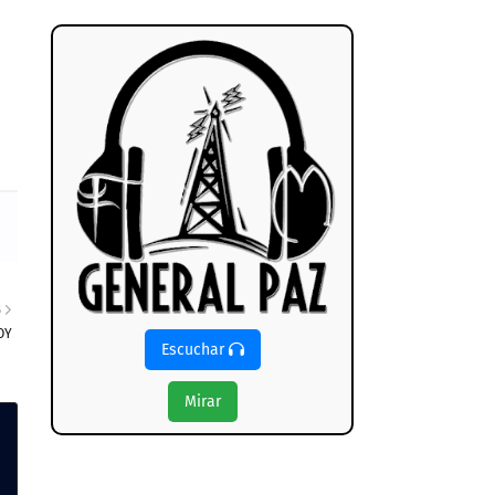
S
OY
Escuchar
Mirar