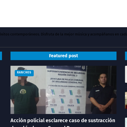
y éxitos contemporáneos. Disfruta de la mejor música y acompáñanos en cad
Featured post
RANCHOS
Acción policial esclarece caso de sustracción