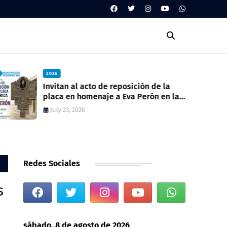
2026
Invitan al acto de reposición de la
placa en homenaje a Eva Perón en la
ex estación del ferrocarril
July 23, 2026
Redes Sociales
s
sábado, 8 de agosto de 2026