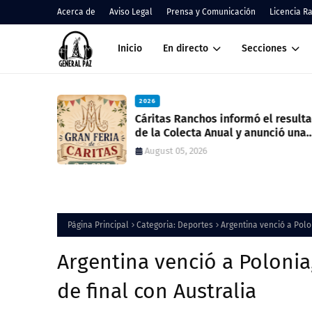
Acerca de
Aviso Legal
Prensa y Comunicación
Licencia R
Inicio
En directo
Secciones
2026
nos
Cáritas Ranchos informó el result
de la Colecta Anual y anunció una
nueva feria solidaria
August 05, 2026
Página Principal
Categoria: Deportes
Argentina venció a Polon
Argentina venció a Polonia
de final con Australia