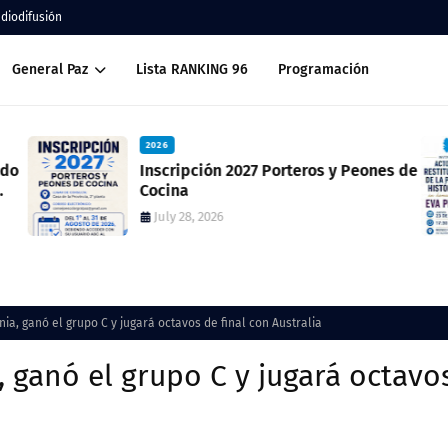
adiodifusión
General Paz
Lista RANKING 96
Programación
2026
ado
Inscripción 2027 Porteros y Peones de
Cocina
July 28, 2026
ia, ganó el grupo C y jugará octavos de final con Australia
, ganó el grupo C y jugará octavo