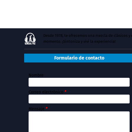
Desde 1978, te ofrecemos una mezcla de clásicos 
momento. ¡Sintoniza y vivi la experiencia!
Formulario de contacto
Nombre
Correo electrónico
*
Mensaje
*